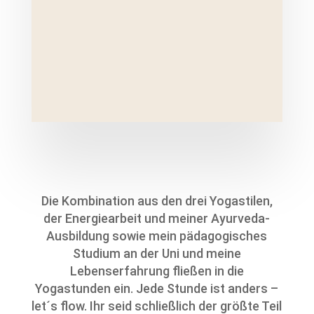
der Türöffner und ich halte den
Raum. So kannst du in voller
Sicherheit in deine Entwicklung
gehen, wenn sie sich unter deine
Füße schiebt.
Die Kombination aus den drei Yogastilen,
der Energiearbeit und meiner Ayurveda-
Ausbildung sowie mein pädagogisches
Studium an der Uni und meine
Lebenserfahrung fließen in die
Yogastunden ein. Jede Stunde ist anders –
let´s flow. Ihr seid schließlich der größte Teil