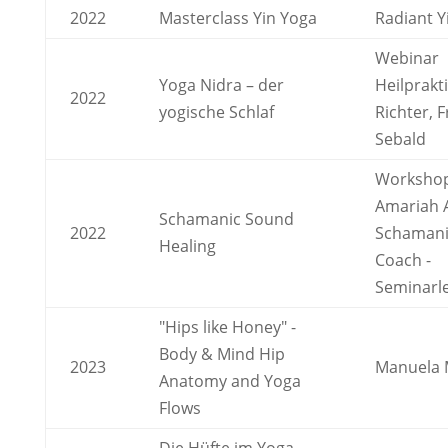
2022
Masterclass Yin Yoga
Radiant Y
Webinar
Yoga Nidra – der
Heilprakt
2022
yogische Schlaf
Richter, 
Sebald
Workshop
Amariah 
Schamanic Sound
2022
Schamani
Healing
Coach -
Seminarle
"Hips like Honey" -
Body & Mind Hip
2023
Manuela 
Anatomy and Yoga
Flows
Die Hüfte im Yoga -