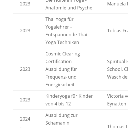
2023
Manuela 
Anatomie und Psyche
Thai Yoga für
Yogalehrer -
2023
Tobias Fr
Entspannende Thai
Yoga Techniken
Cosmic Clearing
Certification -
Spiritual
2023
Ausbildung für
School, C
Frequenz- und
Waschkie
Energiearbeit
Kinderyoga für Kinder
Victoria 
2023
von 4 bis 12
Eynatten
Ausbildung zur
2024
Schamanin
-
Thomas L