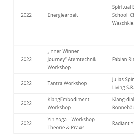
Spiritual
2022
Energiearbeit
School, C
Waschkie
„Inner Winner
2022
Journey“ Atemtechnik
Fabian Ri
Workshop
Julias Spir
2022
Tantra Workshop
Living S.R.
KlangEmbodiment
Klang-dia
2022
Workshop
Rönnebä
Yin Yoga – Workshop
2022
Radiant Y
Theorie & Praxis